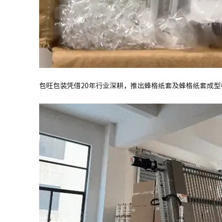
包旺包装凭借20年行业深耕，推出蜂格纸套及蜂格纸套成型