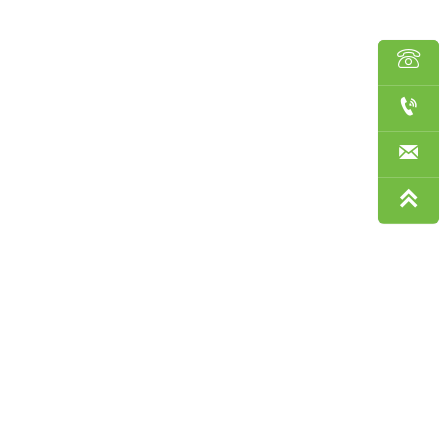



